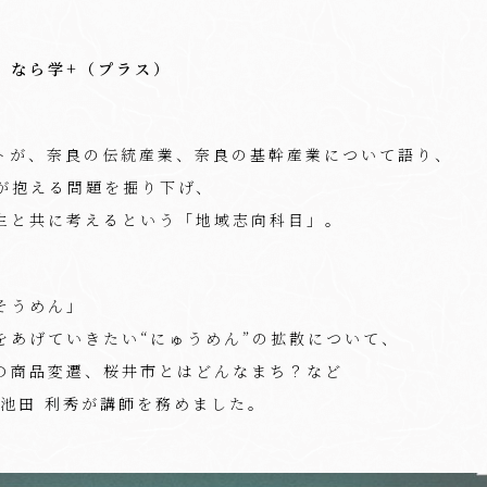
 なら学+（プラス）
トが、奈良の伝統産業、奈良の基幹産業について語り、
が抱える問題を掘り下げ、
生と共に考えるという「地域志向科目」。
そうめん」
をあげていきたい“にゅうめん”の拡散について、
の商品変遷、桜井市とはどんなまち？など
池田 利秀が講師を務めました。