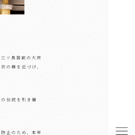
が三ツ鳥居前の大床
筒状の麻を近づけ、
その伝統を引き継
大防止のため、本年