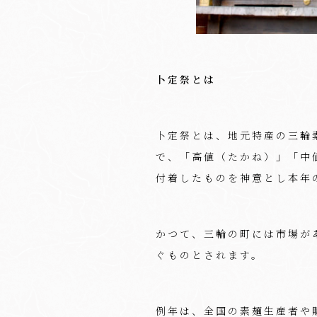
卜定祭とは
卜定祭とは、地元特産の三輪
で、「高値（たかね）」「中
付着したものを神意とし本年
かつて、三輪の町には市場が
ぐものとされます。
例年は、全国の素麺生産者や